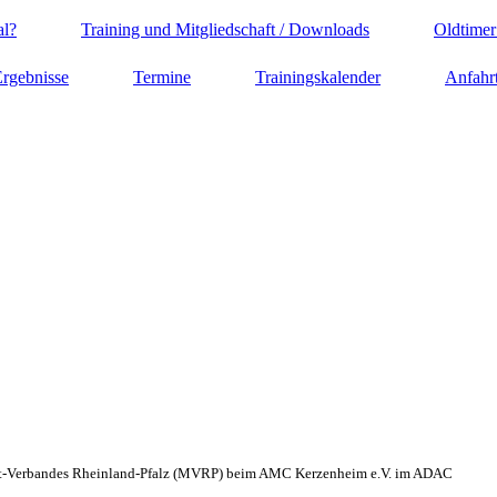
al?
Training und Mitgliedschaft / Downloads
Oldtimer
rgebnisse
Termine
Trainingskalender
Anfahr
ort-Verbandes Rheinland-Pfalz (MVRP) beim AMC Kerzenheim e.V. im ADAC